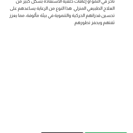
تأخر في النمو أو إعاقات خلقية الاستفادة بشكل كبير من
العلاج الطبيعي المنزلي. هذا النوع من الرعاية يساعدهم على
تحسين قدراتهم الحركية والتنموية في بيئة مألوفة، مما يعزز
ثقتهم ويحفز تطورهم.
مركز سلام الطبي للرعاية الصحية
المنزلية
ابدأ رحلتك نحو الشفاء في جدة مع مركز سلام الطبي، حيث
نجمع بين الخبرة والرعاية الشخصية لضمان تحقيق أفضل
النتائج الصحية. اتصل بنا اليوم لتحصل على العلاج الذي
تستحقه.