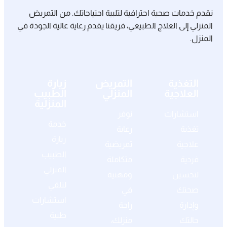
نقدم خدمات صحية احترافية لتلبية احتياجاتك. من التمريض
المنزلي إلى العلاج الطبيعي، فريقنا يقدم رعاية عالية الجودة في
المنزل.
التغذية
التمريض
زيارة
العلاجية
المنزلي
الطبيب
المنزلية
استشارات
نوفر
خدمة
تغذية
رعاية
زيارة
علاجية
تمريضية
الطبيب
فردية
متكاملة
المنزلي
لتحسين
ومهنية
لتلقي
صحتك
في
استشارات
وإدارة
راحة
طبية
حالتك
منزلك،